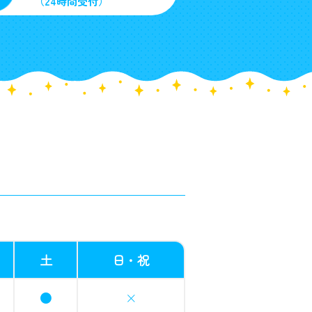
（24時間受付）
土
日・祝
●
×