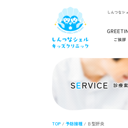
しんつなシ
GREETI
ご挨拶
S
E
RVICE
診療
TOP
/
予防接種
/ Ｂ型肝炎