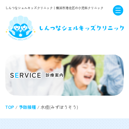
しんつなシェルキッズクリニック｜横浜市港北区の小児科クリニック
S
E
RVICE
診療案内
TOP
/
予防接種
/ 水痘(みずぼうそう)