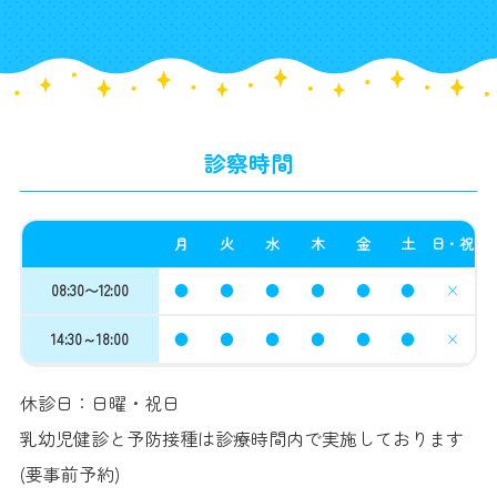
診察時間
月
火
水
木
金
土
日・祝
08:30〜12:00
●
●
●
●
●
●
×
14:30～18:00
●
●
●
●
●
●
×
休診日：日曜・祝日
乳幼児健診と予防接種は診療時間内で実施しております
(要事前予約)