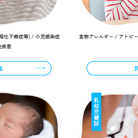
嘔吐下痢症等) / 小児感染症
食物アレルギー / アトピー
性疾患
る