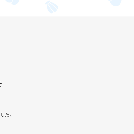
を
した。