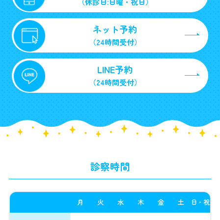
（休診日:日曜・祝日）
ネット予約
（24時間受付）
LINE予約
（24時間受付）
診察時間
月
火
水
木
金
土
日・祝